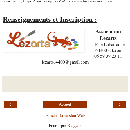
prix des entrées, le repas de midi, les dépenses d'ordre personnel et l'assistance rapatriement
Renseignements et Inscription :
Association
Lézarts
4 Rue Labarraque
64400 Oloron
05 59 39 23 11
lezarts64400@gmail.com
‹
›
Accueil
Afficher la version Web
Fourni par
Blogger
.